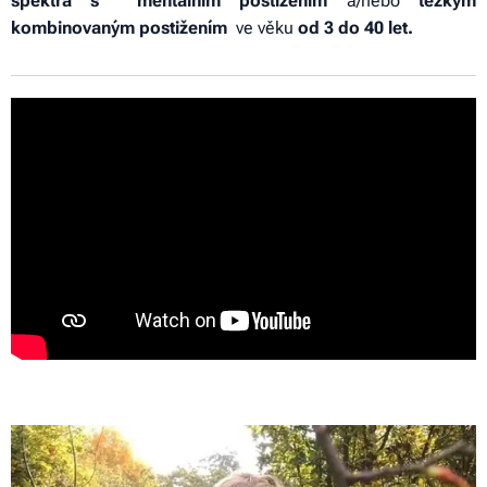
spektra s mentálním postižením
a/nebo
těžkým
kombinovaným postižením
ve věku
od 3 do 40 let.